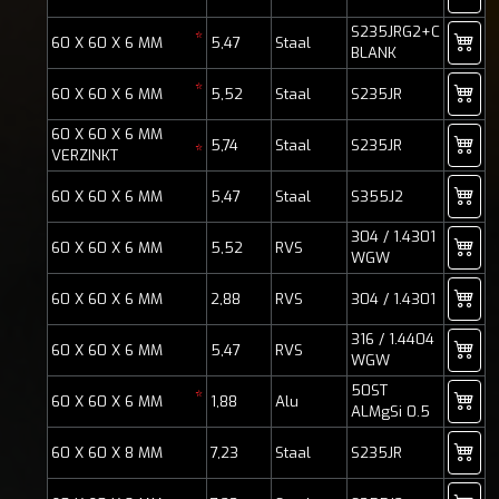
S235JRG2+C
*
60 X 60 X 6 MM
5,47
Staal
BLANK
*
60 X 60 X 6 MM
5,52
Staal
S235JR
60 X 60 X 6 MM
5,74
Staal
S235JR
*
VERZINKT
60 X 60 X 6 MM
5,47
Staal
S355J2
304 / 1.4301
60 X 60 X 6 MM
5,52
RVS
WGW
60 X 60 X 6 MM
2,88
RVS
304 / 1.4301
316 / 1.4404
60 X 60 X 6 MM
5,47
RVS
WGW
50ST
*
60 X 60 X 6 MM
1,88
Alu
ALMgSi 0.5
60 X 60 X 8 MM
7,23
Staal
S235JR