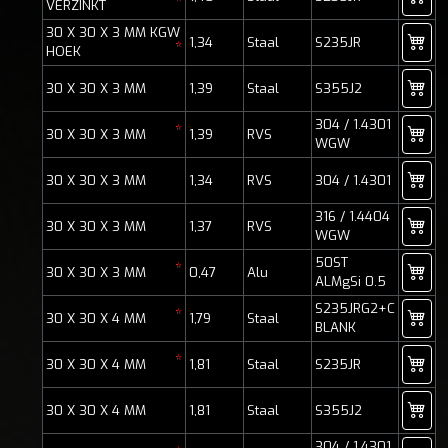
*
VERZINKT
30 X 30 X 3 MM KGW
1,34
Staal
S235JR
*
HOEK
30 X 30 X 3 MM
1,39
Staal
S355J2
304 / 1.4301
*
30 X 30 X 3 MM
1,39
RVS
WGW
30 X 30 X 3 MM
1,34
RVS
304 / 1.4301
316 / 1.4404
30 X 30 X 3 MM
1,37
RVS
WGW
50ST
*
30 X 30 X 3 MM
0,47
Alu
ALMgSi 0.5
S235JRG2+C
*
30 X 30 X 4 MM
1,79
Staal
BLANK
*
30 X 30 X 4 MM
1,81
Staal
S235JR
30 X 30 X 4 MM
1,81
Staal
S355J2
304 / 1.4301