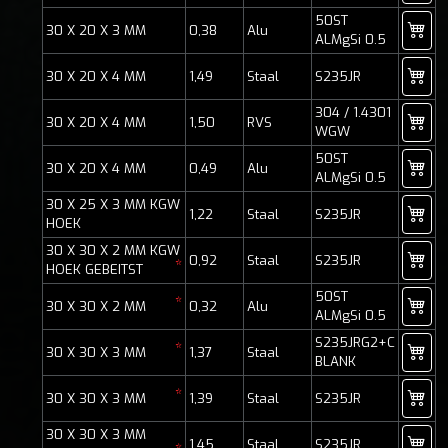
50ST
30 X 20 X 3 MM
0,38
Alu
ALMgSi 0.5
30 X 20 X 4 MM
1,49
Staal
S235JR
304 / 1.4301
30 X 20 X 4 MM
1,50
RVS
WGW
50ST
30 X 20 X 4 MM
0,49
Alu
ALMgSi 0.5
30 X 25 X 3 MM KGW
1,22
Staal
S235JR
HOEK
30 X 30 X 2 MM KGW
0,92
Staal
S235JR
*
HOEK GEBEITST
50ST
*
30 X 30 X 2 MM
0,32
Alu
ALMgSi 0.5
S235JRG2+C
*
30 X 30 X 3 MM
1,37
Staal
BLANK
*
30 X 30 X 3 MM
1,39
Staal
S235JR
30 X 30 X 3 MM
1,45
Staal
S235JR