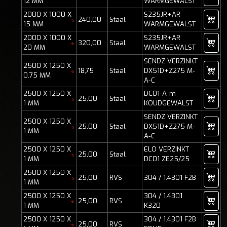
12 MM
WARMGEWALST
2000 X 1000 X
S235JR+AR
240,00
Staal
*
15 MM
WARMGEWALST
2000 X 1000 X
S235JR+AR
320,00
Staal
*
20 MM
WARMGEWALST
SENDZ VERZINKT
2500 X 1250 X
18,75
Staal
DX51D+Z275 M-
*
0.75 MM
A-C
2500 X 1250 X
DC01-A-m
25,00
Staal
*
1 MM
KOUDGEWALST
SENDZ VERZINKT
2500 X 1250 X
25,00
Staal
DX51D+Z275 M-
*
1 MM
A-C
2500 X 1250 X
ELO VERZINKT
25,00
Staal
*
1 MM
DC01 ZE25/25
2500 X 1250 X
25,00
RVS
304 / 1.4301 F2B
*
1 MM
2500 X 1250 X
304 / 1.4301
25,00
RVS
*
1 MM
K320
2500 X 1250 X
304 / 1.4301 F2B
25,00
RVS