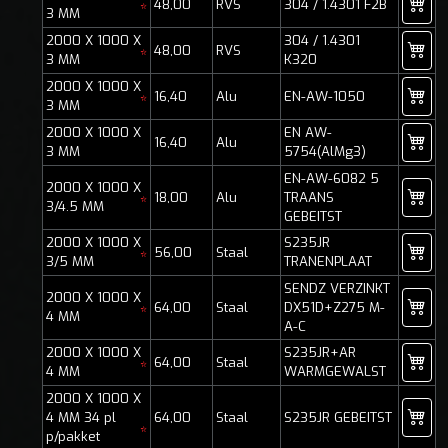
48,00
RVS
304 / 1.4301 F2B
*
3 MM
2000 X 1000 X
304 / 1.4301
48,00
RVS
*
3 MM
K320
2000 X 1000 X
16,40
Alu
EN-AW-1050
*
3 MM
2000 X 1000 X
EN AW-
16,40
Alu
3 MM
5754(AlMg3)
EN-AW-6082 5
2000 X 1000 X
18,00
Alu
TRAANS
*
3/4.5 MM
GEBEITST
2000 X 1000 X
S235JR
56,00
Staal
*
3/5 MM
TRANENPLAAT
SENDZ VERZINKT
2000 X 1000 X
64,00
Staal
DX51D+Z275 M-
*
4 MM
A-C
2000 X 1000 X
S235JR+AR
64,00
Staal
*
4 MM
WARMGEWALST
2000 X 1000 X
4 MM 34 pl
64,00
Staal
S235JR GEBEITST
*
p/pakket