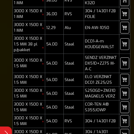
36,00
RVS
*
1 MM
K320
3000 X 1500 X
304 / 1.4301 F2B
36,00
RVS
*
1 MM
FOLIE
3000 X 1500 X
12,29
Alu
EN-AW-1050
*
1 MM
3000 X 1500 X
DC01-A-m
1.5 MM 38 pl
54,00
Staal
KOUDGEWALST
*
p/pakket
SENDZ VERZINKT
3000 X 1500 X
54,00
Staal
DX51D+Z275 M-
*
1.5 MM
A-C
3000 X 1500 X
ELO VERZINKT
54,00
Staal
*
1.5 MM
DC01 ZE25/25
3000 X 1500 X
S250GD+ZM310
54,00
Staal
*
1.5 MM
MAGNELIS VERZ
3000 X 1500 X
COR-TEN A®
54,00
Staal
*
1.5 MM
S355JOWP
3000 X 1500 X
54,00
RVS
304 / 1.4301 F2B
*
1.5 MM
3000 X 1500 X
304 / 1.4301