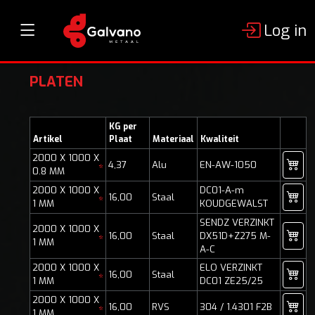
Log in
PLATEN
KG per
Artikel
Plaat
Materiaal
Kwaliteit
2000 X 1000 X
4,37
Alu
EN-AW-1050
*
0.8 MM
2000 X 1000 X
DC01-A-m
16,00
Staal
*
1 MM
KOUDGEWALST
SENDZ VERZINKT
2000 X 1000 X
16,00
Staal
DX51D+Z275 M-
*
1 MM
A-C
2000 X 1000 X
ELO VERZINKT
16,00
Staal
*
1 MM
DC01 ZE25/25
2000 X 1000 X
16,00
RVS
304 / 1.4301 F2B
*
1 MM