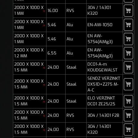
2000 X 1000 X
304 / 1.4301
16,00
RVS
*
1 MM
K320
2000 X 1000 X
5,46
Alu
EN-AW-1050
*
1 MM
2000 X 1000 X
EN AW-
5,46
Alu
1 MM
5754(AlMg3)
2000 X 1000 X
EN AW-
6,55
Alu
1.2 MM
5754(AlMg3)
2000 X 1000 X
DC01-A-m
24,00
Staal
*
1.5 MM
KOUDGEWALST
SENDZ VERZINKT
2000 X 1000 X
24,00
Staal
DX51D+Z275 M-
*
1.5 MM
A-C
2000 X 1000 X
ELO VERZINKT
24,00
Staal
*
1.5 MM
DC01 ZE25/25
2000 X 1000 X
24,00
RVS
304 / 1.4301 F2B
*
1.5 MM
2000 X 1000 X
304 / 1.4301
24,00
RVS
*
1.5 MM
K320