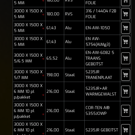
180,00
RVS
*
5 MM
FOLIE
3000 X 1500 X
316 / 1.4404 F2B
180,00
RVS
*
5 MM
FOLIE
3000 X 1500 X
61,43
Alu
EN-AW-1050
*
5 MM
3000 X 1500 X
EN AW-
61,43
Alu
5 MM
5754(AlMg3)
EN-AW-6082 5
3000 X 1500 X
65,52
Alu
TRAANS
*
5/6.5 MM
GEBEITST
3000 X 1500 X
S235JR
198,00
Staal
*
5/7 MM
TRANENPLAAT
3000 X 1500 X
S235JR+AR
6 MM 10 pl
216,00
Staal
WARMGEWALST
*
p/pakket
3000 X 1500 X
COR-TEN A®
6 MM 10 pl
216,00
Staal
S355JOWP
*
p/pakket
3000 X 1500 X
6 MM 10 pl
216,00
Staal
S235JR GEBEITST
*