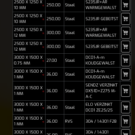
2500 X 1250 X
S235JR+AR
250,00
Staal
*
10 MM
WARMGEWALST
2500 X 1250 X
250,00
Staal
S235JR GEBEITST
*
10 MM
2500 X 1250 X
S235JR+AR
300,00
Staal
*
12 MM
WARMGEWALST
2500 X 1250 X
300,00
Staal
S235JR GEBEITST
*
12 MM
3000 X 1500 X
DC01-A-m
27,00
Staal
*
0.75 MM
KOUDGEWALST
3000 X 1500 X
DC01-A-m
36,00
Staal
*
1 MM
KOUDGEWALST
SENDZ VERZINKT
3000 X 1500 X
36,00
Staal
DX51D+Z275 M-
*
1 MM
A-C
3000 X 1500 X
ELO VERZINKT
36,00
Staal
*
1 MM
DC01 ZE25/25
3000 X 1500 X
36,00
RVS
304 / 1.4301 F2B
*
1 MM
3000 X 1500 X
304 / 1.4301