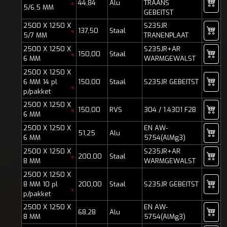
44,84
Alu
TRAANS
*
5/6.5 MM
GEBEITST
2500 X 1250 X
S235JR
137,50
Staal
*
5/7 MM
TRANENPLAAT
2500 X 1250 X
S235JR+AR
150,00
Staal
*
6 MM
WARMGEWALST
2500 X 1250 X
6 MM 14 pl
150,00
Staal
S235JR GEBEITST
*
p/pakket
2500 X 1250 X
150,00
RVS
304 / 1.4301 F2B
*
6 MM
2500 X 1250 X
EN AW-
51,25
Alu
6 MM
5754(AlMg3)
2500 X 1250 X
S235JR+AR
200,00
Staal
*
8 MM
WARMGEWALST
2500 X 1250 X
8 MM 10 pl
200,00
Staal
S235JR GEBEITST
*
p/pakket
2500 X 1250 X
EN AW-
68,28
Alu
8 MM
5754(AlMg3)