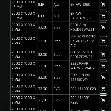
2000 X 1000 X
8,19
Alu
EN-AW-1050
*
1.5 MM
2000 X 1000 X
EN AW-
8,19
Alu
1.5 MM
5754(AlMg3)
2000 X 1000 X
DC01-A-m
32,00
Staal
*
2 MM
KOUDGEWALST
SENDZ VERZINKT
2000 X 1000 X
32,00
Staal
DX51D+Z275 M-
*
2 MM
A-C
2000 X 1000 X
ELO VERZINKT
32,00
Staal
*
2 MM
DC01 ZE25/25
2000 X 1000 X
S235JR+AR
32,00
Staal
*
2 MM
WARMGEWALST
2000 X 1000 X
COR-TEN A®
32,00
Staal
*
2 MM
S355JOWP
2000 X 1000 X
32,00
RVS
304 / 1.4301 F2B
*
2 MM
2000 X 1000 X
304 / 1.4301
32,00
RVS
*
2 MM
K320
2000 X 1000 X