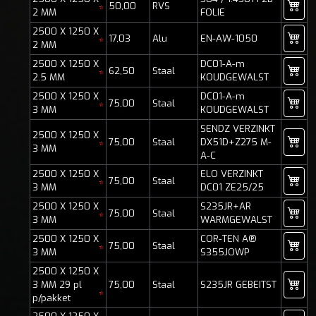
50,00
RVS
*
2 MM
FOLIE
2500 X 1250 X
17,03
Alu
EN-AW-1050
*
2 MM
2500 X 1250 X
DC01-A-m
62,50
Staal
*
2.5 MM
KOUDGEWALST
2500 X 1250 X
DC01-A-m
75,00
Staal
*
3 MM
KOUDGEWALST
SENDZ VERZINKT
2500 X 1250 X
75,00
Staal
DX51D+Z275 M-
*
3 MM
A-C
2500 X 1250 X
ELO VERZINKT
75,00
Staal
*
3 MM
DC01 ZE25/25
2500 X 1250 X
S235JR+AR
75,00
Staal
*
3 MM
WARMGEWALST
2500 X 1250 X
COR-TEN A®
75,00
Staal
*
3 MM
S355JOWP
2500 X 1250 X
3 MM 29 pl
75,00
Staal
S235JR GEBEITST
*
p/pakket