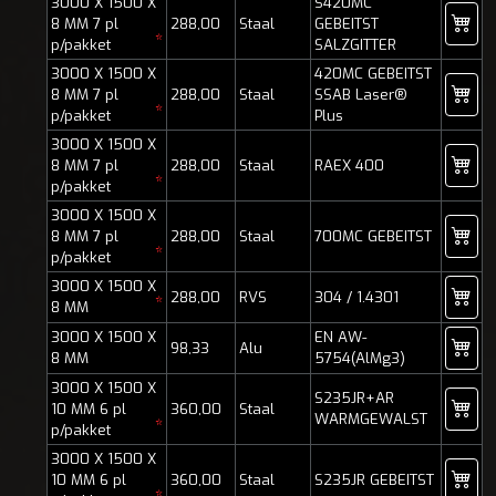
3000 X 1500 X
S420MC
8 MM 7 pl
288,00
Staal
GEBEITST
*
p/pakket
SALZGITTER
3000 X 1500 X
420MC GEBEITST
8 MM 7 pl
288,00
Staal
SSAB Laser®
*
p/pakket
Plus
3000 X 1500 X
8 MM 7 pl
288,00
Staal
RAEX 400
*
p/pakket
3000 X 1500 X
8 MM 7 pl
288,00
Staal
700MC GEBEITST
*
p/pakket
3000 X 1500 X
288,00
RVS
304 / 1.4301
*
8 MM
3000 X 1500 X
EN AW-
98,33
Alu
8 MM
5754(AlMg3)
3000 X 1500 X
S235JR+AR
10 MM 6 pl
360,00
Staal
WARMGEWALST
*
p/pakket
3000 X 1500 X
10 MM 6 pl
360,00
Staal
S235JR GEBEITST