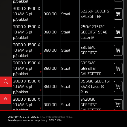
*
p/pakket
3000 X 1500 X
S235JR GEBEITST
10 MM 6 pl
360,00
Staal
SALZGITTER
*
p/pakket
3000 X 1500 X
250/S235J2C
10 MM 6 pl
360,00
Staal
GEBEITST SSAB
*
p/pakket
Laser®
3000 X 1500 X
S355MC
10 MM 6 pl
360,00
Staal
GEBEITST
*
p/pakket
3000 X 1500 X
S355MC
10 MM 6 pl
360,00
Staal
GEBEITST
*
p/pakket
SALZGITTER
3000 X 1500 X
355MC GEBEITST
10 MM 6 pl
360,00
Staal
SSAB Laser®
*
p/pakket
Plus
3000 X 1500 X
S420MC
10 MM 6 pl
360,00
Staal
GEBEITST
*
p/pakket
SALZGITTER
Copyright © 2012 - 2026,
3000 X 1500 X
INAD Industrie Software B.V.
420MC GEBEITST
Leveringsvoorwaarden en privacy
|
3.13.0.494
10 MM 6 pl
360,00
Staal
SSAB Laser®