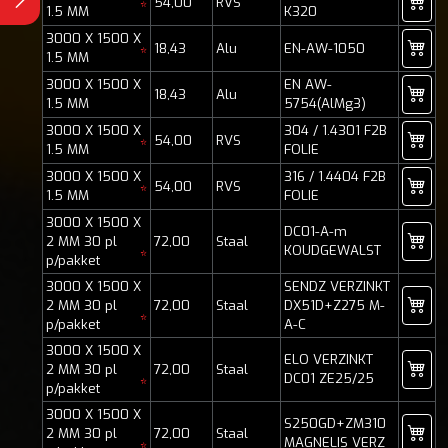
54,00
RVS
*
1.5 MM
K320
3000 X 1500 X
18,43
Alu
EN-AW-1050
*
1.5 MM
3000 X 1500 X
EN AW-
18,43
Alu
1.5 MM
5754(AlMg3)
3000 X 1500 X
304 / 1.4301 F2B
54,00
RVS
*
1.5 MM
FOLIE
3000 X 1500 X
316 / 1.4404 F2B
54,00
RVS
*
1.5 MM
FOLIE
3000 X 1500 X
DC01-A-m
2 MM 30 pl
72,00
Staal
KOUDGEWALST
*
p/pakket
3000 X 1500 X
SENDZ VERZINKT
2 MM 30 pl
72,00
Staal
DX51D+Z275 M-
*
p/pakket
A-C
3000 X 1500 X
ELO VERZINKT
2 MM 30 pl
72,00
Staal
DC01 ZE25/25
*
p/pakket
3000 X 1500 X
S250GD+ZM310
2 MM 30 pl
72,00
Staal
MAGNELIS VERZ