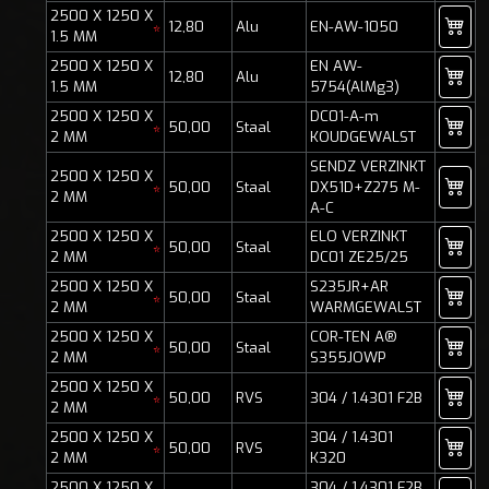
2500 X 1250 X
12,80
Alu
EN-AW-1050
*
1.5 MM
2500 X 1250 X
EN AW-
12,80
Alu
1.5 MM
5754(AlMg3)
2500 X 1250 X
DC01-A-m
50,00
Staal
*
2 MM
KOUDGEWALST
SENDZ VERZINKT
2500 X 1250 X
50,00
Staal
DX51D+Z275 M-
*
2 MM
A-C
2500 X 1250 X
ELO VERZINKT
50,00
Staal
*
2 MM
DC01 ZE25/25
2500 X 1250 X
S235JR+AR
50,00
Staal
*
2 MM
WARMGEWALST
2500 X 1250 X
COR-TEN A®
50,00
Staal
*
2 MM
S355JOWP
2500 X 1250 X
50,00
RVS
304 / 1.4301 F2B
*
2 MM
2500 X 1250 X
304 / 1.4301
50,00
RVS
*
2 MM
K320
2500 X 1250 X
304 / 1.4301 F2B