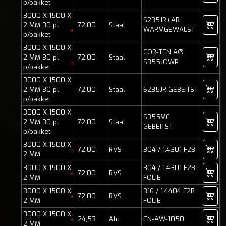
*
p/pakket
3000 X 1500 X
S235JR+AR
2 MM 30 pl
72,00
Staal
WARMGEWALST
*
p/pakket
3000 X 1500 X
COR-TEN A®
2 MM 30 pl
72,00
Staal
S355JOWP
*
p/pakket
3000 X 1500 X
2 MM 30 pl
72,00
Staal
S235JR GEBEITST
p/pakket
3000 X 1500 X
S355MC
2 MM 30 pl
72,00
Staal
GEBEITST
p/pakket
3000 X 1500 X
72,00
RVS
304 / 1.4301 F2B
*
2 MM
3000 X 1500 X
304 / 1.4301 F2B
72,00
RVS
*
2 MM
FOLIE
3000 X 1500 X
316 / 1.4404 F2B
72,00
RVS
*
2 MM
FOLIE
3000 X 1500 X
24,53
Alu
EN-AW-1050
*
2 MM