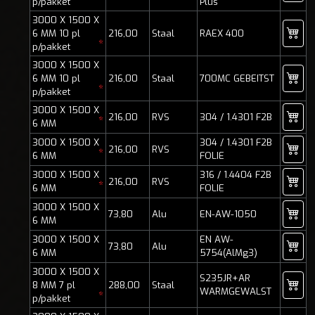
p/pakket
Plus
3000 X 1500 X
6 MM 10 pl
216,00
Staal
RAEX 400
*
p/pakket
3000 X 1500 X
6 MM 10 pl
216,00
Staal
700MC GEBEITST
*
p/pakket
3000 X 1500 X
216,00
RVS
304 / 1.4301 F2B
*
6 MM
3000 X 1500 X
304 / 1.4301 F2B
216,00
RVS
*
6 MM
FOLIE
3000 X 1500 X
316 / 1.4404 F2B
216,00
RVS
*
6 MM
FOLIE
3000 X 1500 X
73,80
Alu
EN-AW-1050
6 MM
3000 X 1500 X
EN AW-
73,80
Alu
6 MM
5754(AlMg3)
3000 X 1500 X
S235JR+AR
8 MM 7 pl
288,00
Staal
WARMGEWALST
*
p/pakket