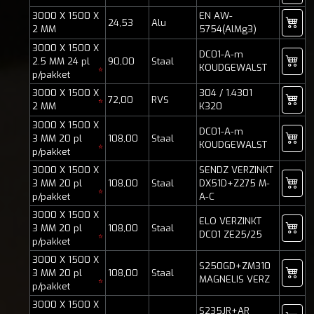
3000 X 1500 X
EN AW-
24,53
Alu
2 MM
5754(AlMg3)
3000 X 1500 X
DC01-A-m
2.5 MM 24 pl
90,00
Staal
KOUDGEWALST
*
p/pakket
3000 X 1500 X
304 / 1.4301
72,00
RVS
*
2 MM
K320
3000 X 1500 X
DC01-A-m
3 MM 20 pl
108,00
Staal
KOUDGEWALST
*
p/pakket
3000 X 1500 X
SENDZ VERZINKT
3 MM 20 pl
108,00
Staal
DX51D+Z275 M-
*
p/pakket
A-C
3000 X 1500 X
ELO VERZINKT
3 MM 20 pl
108,00
Staal
DC01 ZE25/25
*
p/pakket
3000 X 1500 X
S250GD+ZM310
3 MM 20 pl
108,00
Staal
MAGNELIS VERZ
*
p/pakket
3000 X 1500 X
S235JR+AR