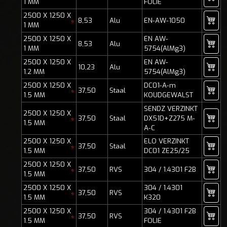
*
1 MM
FOLIE
2500 X 1250 X
8,53
Alu
EN-AW-1050
*
1 MM
2500 X 1250 X
EN AW-
8,53
Alu
1 MM
5754(AlMg3)
2500 X 1250 X
EN AW-
10,23
Alu
1.2 MM
5754(AlMg3)
2500 X 1250 X
DC01-A-m
37,50
Staal
*
1.5 MM
KOUDGEWALST
SENDZ VERZINKT
2500 X 1250 X
37,50
Staal
DX51D+Z275 M-
*
1.5 MM
A-C
2500 X 1250 X
ELO VERZINKT
37,50
Staal
*
1.5 MM
DC01 ZE25/25
2500 X 1250 X
37,50
RVS
304 / 1.4301 F2B
*
1.5 MM
2500 X 1250 X
304 / 1.4301
37,50
RVS
*
1.5 MM
K320
2500 X 1250 X
304 / 1.4301 F2B
37,50
RVS
*
1.5 MM
FOLIE