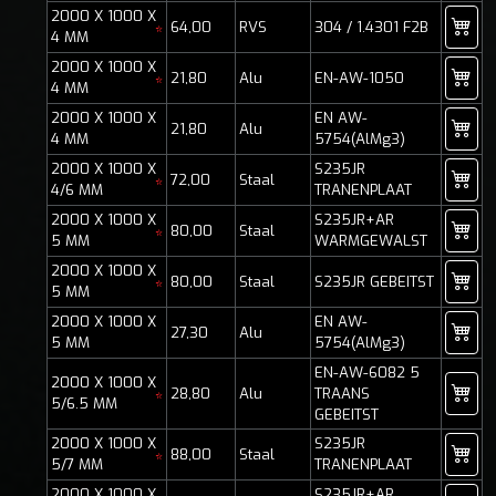
2000 X 1000 X
64,00
RVS
304 / 1.4301 F2B
*
4 MM
2000 X 1000 X
21,80
Alu
EN-AW-1050
*
4 MM
2000 X 1000 X
EN AW-
21,80
Alu
4 MM
5754(AlMg3)
2000 X 1000 X
S235JR
72,00
Staal
*
4/6 MM
TRANENPLAAT
2000 X 1000 X
S235JR+AR
80,00
Staal
*
5 MM
WARMGEWALST
2000 X 1000 X
80,00
Staal
S235JR GEBEITST
*
5 MM
2000 X 1000 X
EN AW-
27,30
Alu
5 MM
5754(AlMg3)
EN-AW-6082 5
2000 X 1000 X
28,80
Alu
TRAANS
*
5/6.5 MM
GEBEITST
2000 X 1000 X
S235JR
88,00
Staal
*
5/7 MM
TRANENPLAAT
2000 X 1000 X
S235JR+AR