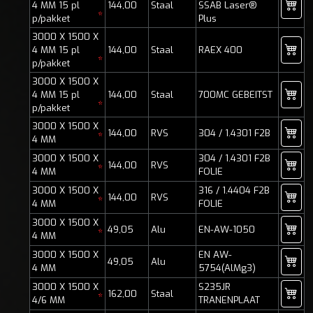
4 MM 15 pl
144,00
Staal
SSAB Laser®
*
p/pakket
Plus
3000 X 1500 X
4 MM 15 pl
144,00
Staal
RAEX 400
*
p/pakket
3000 X 1500 X
4 MM 15 pl
144,00
Staal
700MC GEBEITST
*
p/pakket
3000 X 1500 X
144,00
RVS
304 / 1.4301 F2B
*
4 MM
3000 X 1500 X
304 / 1.4301 F2B
144,00
RVS
*
4 MM
FOLIE
3000 X 1500 X
316 / 1.4404 F2B
144,00
RVS
*
4 MM
FOLIE
3000 X 1500 X
49,05
Alu
EN-AW-1050
*
4 MM
3000 X 1500 X
EN AW-
49,05
Alu
4 MM
5754(AlMg3)
3000 X 1500 X
S235JR
162,00
Staal
*
4/6 MM
TRANENPLAAT