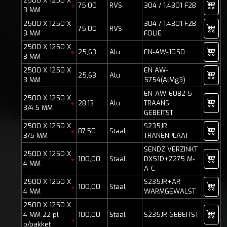
2500 X 1250 X
75,00
RVS
304 / 1.4301 F2B
*
3 MM
2500 X 1250 X
304 / 1.4301 F2B
75,00
RVS
3 MM
FOLIE
2500 X 1250 X
25,63
Alu
EN-AW-1050
*
3 MM
2500 X 1250 X
EN AW-
25,63
Alu
3 MM
5754(AlMg3)
EN-AW-6082 5
2500 X 1250 X
28,13
Alu
TRAANS
*
3/4.5 MM
GEBEITST
2500 X 1250 X
S235JR
87,50
Staal
*
3/5 MM
TRANENPLAAT
SENDZ VERZINKT
2500 X 1250 X
100,00
Staal
DX51D+Z275 M-
*
4 MM
A-C
2500 X 1250 X
S235JR+AR
100,00
Staal
*
4 MM
WARMGEWALST
2500 X 1250 X
4 MM 22 pl
100,00
Staal
S235JR GEBEITST
*
p/pakket